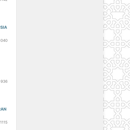
SIA
1040
-936
RAN
-1115