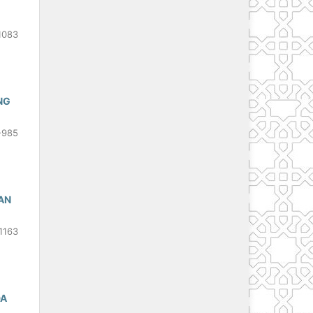
1083
NG
-985
AN
1163
DA