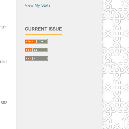
View My Stats
1011
CURRENT ISSUE
1192
-898