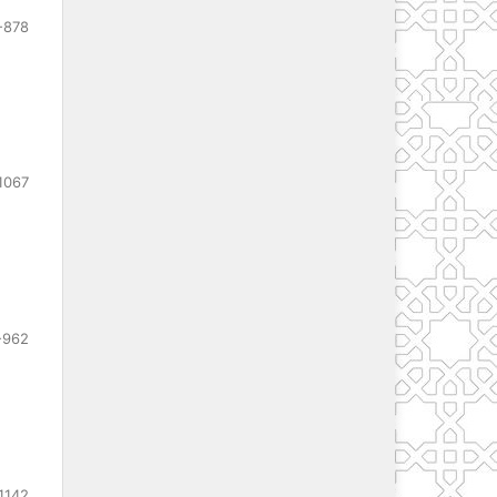
-878
1067
-962
1142