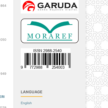
-864
1050
-949
LANGUAGE
ERI
English
1129