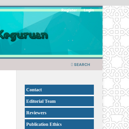
Register
Login
SEARCH
Contact
Editorial Team
Reviewers
Publication Ethics