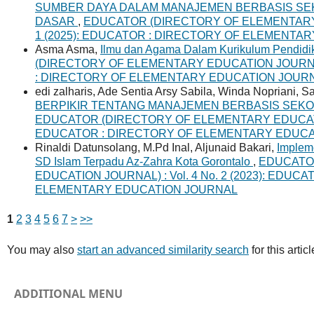
SUMBER DAYA DALAM MANAJEMEN BERBASIS SE
DASAR
,
EDUCATOR (DIRECTORY OF ELEMENTARY E
1 (2025): EDUCATOR : DIRECTORY OF ELEMENTA
Asma Asma,
Ilmu dan Agama Dalam Kurikulum Pendidika
(DIRECTORY OF ELEMENTARY EDUCATION JOURNAL) 
: DIRECTORY OF ELEMENTARY EDUCATION JOUR
edi zalharis, Ade Sentia Arsy Sabila, Winda Nopriani, 
BERPIKIR TENTANG MANAJEMEN BERBASIS SEK
EDUCATOR (DIRECTORY OF ELEMENTARY EDUCATION 
EDUCATOR : DIRECTORY OF ELEMENTARY EDUC
Rinaldi Datunsolang, M.Pd Inal, Aljunaid Bakari,
Impleme
SD Islam Terpadu Az-Zahra Kota Gorontalo
,
EDUCATO
EDUCATION JOURNAL) : Vol. 4 No. 2 (2023): EDUC
ELEMENTARY EDUCATION JOURNAL
1
2
3
4
5
6
7
>
>>
You may also
start an advanced similarity search
for this articl
ADDITIONAL MENU