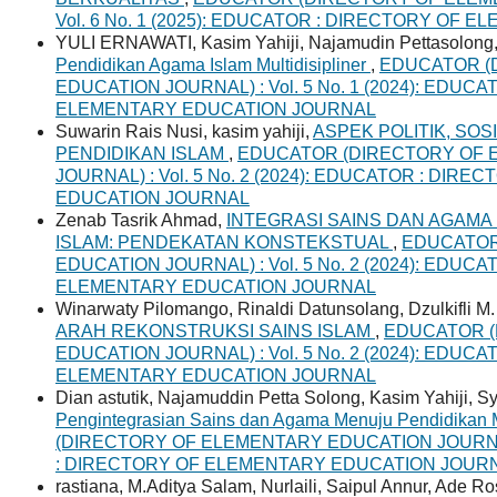
Vol. 6 No. 1 (2025): EDUCATOR : DIRECTORY OF
YULI ERNAWATI, Kasim Yahiji, Najamudin Pettasolong
Pendidikan Agama Islam Multidisipliner
,
EDUCATOR (
EDUCATION JOURNAL) : Vol. 5 No. 1 (2024): EDUC
ELEMENTARY EDUCATION JOURNAL
Suwarin Rais Nusi, kasim yahiji,
ASPEK POLITIK, SO
PENDIDIKAN ISLAM
,
EDUCATOR (DIRECTORY OF 
JOURNAL) : Vol. 5 No. 2 (2024): EDUCATOR : DI
EDUCATION JOURNAL
Zenab Tasrik Ahmad,
INTEGRASI SAINS DAN AGAMA
ISLAM: PENDEKATAN KONSTEKSTUAL
,
EDUCATOR
EDUCATION JOURNAL) : Vol. 5 No. 2 (2024): EDUC
ELEMENTARY EDUCATION JOURNAL
Winarwaty Pilomango, Rinaldi Datunsolang, Dzulkifli M
ARAH REKONSTRUKSI SAINS ISLAM
,
EDUCATOR (
EDUCATION JOURNAL) : Vol. 5 No. 2 (2024): EDUC
ELEMENTARY EDUCATION JOURNAL
Dian astutik, Najamuddin Petta Solong, Kasim Yahiji, S
Pengintegrasian Sains dan Agama Menuju Pendidikan Mu
(DIRECTORY OF ELEMENTARY EDUCATION JOURNAL) 
: DIRECTORY OF ELEMENTARY EDUCATION JOUR
rastiana, M.Aditya Salam, Nurlaili, Saipul Annur, Ade R