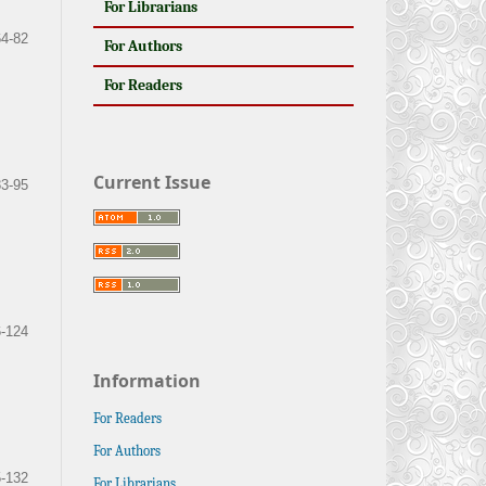
For Librarians
64-82
For Authors
For Readers
Current Issue
83-95
-124
Information
For Readers
For Authors
-132
For Librarians