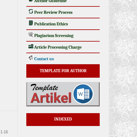
Author Guideline
Peer Review Process
Publication Ethics
Plagiarism Screening
Article Processing Charge
Contact us
TEMPLATE FOR AUTHOR
INDEXED
1-16