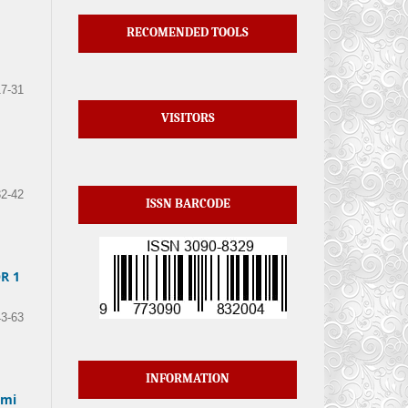
RECOMENDED TOOLS
17-31
VISITORS
32-42
ISSN BARCODE
R 1
43-63
INFORMATION
ami