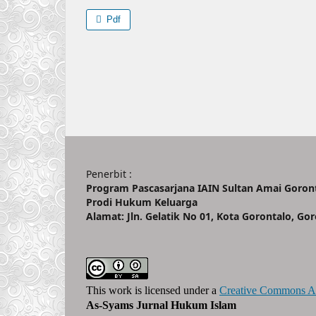
Pdf
Penerbit :
Program Pascasarjana IAIN Sultan Amai Goron
Prodi Hukum Keluarga
Alamat: Jln. Gelatik No 01, Kota Gorontalo, Gor
This work is licensed under a
Creative Commons Att
As-Syams Jurnal Hukum Islam