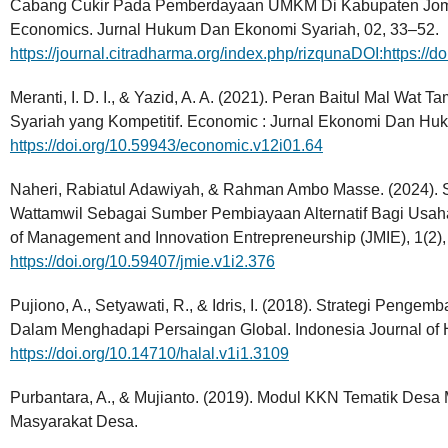
Cabang Cukir Pada Pemberdayaan UMKM Di Kabupaten Jomb
Economics. Jurnal Hukum Dan Ekonomi Syariah, 02, 33–52.
https://journal.citradharma.org/index.php/rizqunaDOI:https://d
Meranti, I. D. I., & Yazid, A. A. (2021). Peran Baitul Mal W
Syariah yang Kompetitif. Economic : Jurnal Ekonomi Dan Huk
https://doi.org/10.59943/economic.v12i01.64
Naheri, Rabiatul Adawiyah, & Rahman Ambo Masse. (2024). 
Wattamwil Sebagai Sumber Pembiayaan Alternatif Bagi Usah
of Management and Innovation Entrepreneurship (JMIE), 1(2)
https://doi.org/10.59407/jmie.v1i2.376
Pujiono, A., Setyawati, R., & Idris, I. (2018). Strategi Pen
Dalam Menghadapi Persaingan Global. Indonesia Journal of Ha
https://doi.org/10.14710/halal.v1i1.3109
Purbantara, A., & Mujianto. (2019). Modul KKN Tematik D
Masyarakat Desa.