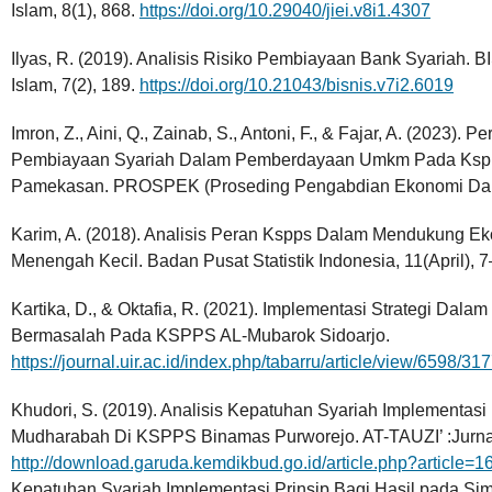
Islam, 8(1), 868.
https://doi.org/10.29040/jiei.v8i1.4307
Ilyas, R. (2019). Analisis Risiko Pembiayaan Bank Syariah. 
Islam, 7(2), 189.
https://doi.org/10.21043/bisnis.v7i2.6019
Imron, Z., Aini, Q., Zainab, S., Antoni, F., & Fajar, A. (2023)
Pembiayaan Syariah Dalam Pemberdayaan Umkm Pada Kspps
Pamekasan. PROSPEK (Proseding Pengabdian Ekonomi Dan K
Karim, A. (2018). Analisis Peran Kspps Dalam Mendukung E
Menengah Kecil. Badan Pusat Statistik Indonesia, 11(April), 
Kartika, D., & Oktafia, R. (2021). Implementasi Strategi D
Bermasalah Pada KSPPS AL-Mubarok Sidoarjo.
https://journal.uir.ac.id/index.php/tabarru/article/view/6598/31
Khudori, S. (2019). Analisis Kepatuhan Syariah Implementas
Mudharabah Di KSPPS Binamas Purworejo. AT-TAUZI’ :Jurnal
http://download.garuda.kemdikbud.go.id/article.php?article=
Kepatuhan Syariah Implementasi Prinsip Bagi Hasil pada 