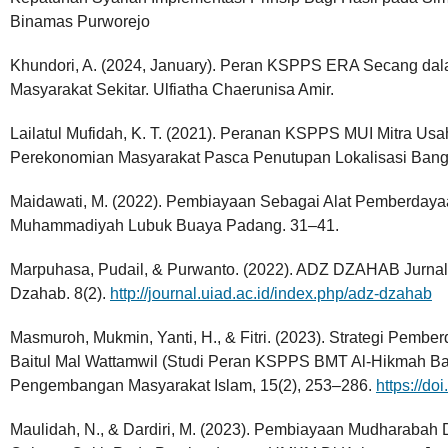
Binamas Purworejo
Khundori, A. (2024, January). Peran KSPPS ERA Secang 
Masyarakat Sekitar. Ulfiatha Chaerunisa Amir.
Lailatul Mufidah, K. T. (2021). Peranan KSPPS MUI Mitra Us
Perekonomian Masyarakat Pasca Penutupan Lokalisasi Bangun
Maidawati, M. (2022). Pembiayaan Sebagai Alat Pemberd
Muhammadiyah Lubuk Buaya Padang. 31–41.
Marpuhasa, Pudail, & Purwanto. (2022). ADZ DZAHAB Jurnal
Dzahab. 8(2).
http://journal.uiad.ac.id/index.php/adz-dzahab
Masmuroh, Mukmin, Yanti, H., & Fitri. (2023). Strategi Pemb
Baitul Mal Wattamwil (Studi Peran KSPPS BMT Al-Hikmah Ban
Pengembangan Masyarakat Islam, 15(2), 253–286.
https://do
Maulidah, N., & Dardiri, M. (2023). Pembiayaan Mudharaba