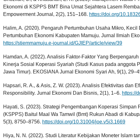
Ekonomi di KSPPS BMT Bina Umat Sejahtera Lasem Remban
Empowerment Journal, 2(2), 151–168.
https://doi.org/10.1832
Halim, A. (2020). Pengaruh Pertumbuhan Usaha Mikro, Keci
Pertumbuhan Ekonomi Kabupaten Mamuju. Jurnal Ilmiah Eko
https://stiemmamuju.e-journal.id/GJIEP/article/view/39
Hamdan, A. (2022). Analisis Faktor-Faktor Yang Berpengaruh
Kinerja Sosial Koperasi Syariah (Studi Kasus pada anggot
Jawa Timur). EKOSIANA Jurnal Ekonomi Syari Ah, 9(1), 29–4
Hapsari, R. A., & Asis, Z. W. (2023). Analisis Efektivitas dan 
Responsibility. Jurnal Ekonomi Dan Bisnis, 2(1), 1–6.
https://
Hayati, S. (2023). Strategi Pengembangan Koperasi Simpan
(KSPPS) Baitul Maal Wa Tamwil (Bmt) Rukun Abadi di Kabup
5(3), 8750–8756.
https://doi.org/10.31004/joe.v5i3.1669
Hiya, N. N. (2022). Studi Literatur Kebijakan Moneter Islam 