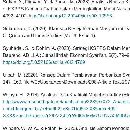
Sofian, A., Fitriyani, Y., & Pudail, M. (2023). Analisis Bau
di KSPPS Karisma Grabag dalam Meningkatkan Minat Nasabah.
4092–4100.
http://dx.doi.org/10.29040/jiei.v9i3.10553
Sukmasari, D. (2020). Kkonsep Kesejahteraan Masyarakat Dal
Of Qur’an and Hadis Studies (Vol. 3, Issue 1).
Syuhada’, S., & Rohim, A. (2023). Strategi KSPPS Dalam M
Baureno. ADILLA : Jurnal Ilmiah Ekonomi Syari’ah, 6(2), 79–9
https://doi.org/10.52166/adilla.v6i2.4769
Ulpah, M. (2020). Konsep Dalam Pembiayaan Perbankan Syar
147–160. file:///C:/Users/Acer/Downloads/208-Article Text-2
Wijaya, H. (2018). Analisis Data Kualitatif Model Spradley (Et
https://www.researchgate.net/publication/323557072_Analisi
enrichId=rgreq-1a7745d402ce3d01bd5c3f085adce4d9-
XXX&enrichSource=Y292ZXJQYWdlOzMyMzU1NzA3MjtB
Winarto, W. W. A., & Falah, F. (2020). Analisis Sistem Pen