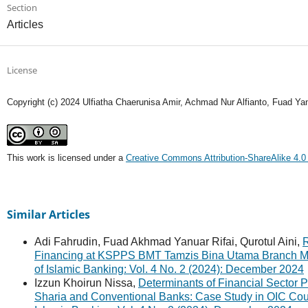
Section
Articles
License
Copyright (c) 2024 Ulfiatha Chaerunisa Amir, Achmad Nur Alfianto, Fuad Ya
This work is licensed under a
Creative Commons Attribution-ShareAlike 4.0 
Similar Articles
Adi Fahrudin, Fuad Akhmad Yanuar Rifai, Qurotul Aini,
R
Financing at KSPPS BMT Tamzis Bina Utama Branch M
of Islamic Banking: Vol. 4 No. 2 (2024): December 2024
Izzun Khoirun Nissa,
Determinants of Financial Sector
Sharia and Conventional Banks: Case Study in OIC Cou