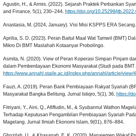
Agustin, H., & Armis. (2022). Sejarah Praktek Perbankan Syari
and Finance, 5(1), 230–244.
https://doi.org/10.25299/jtb.2022
Anastasia, M. (2024, January). Visi Misi KSPPS ERA Secang. 
Aprilia, S. D. (2023). Peran Baitul Maal Wat Tamwil (BMT
Mikro Di BMT Maslahah Kotaanyar Probolingo.
Asmita, N. (2020). View of Peran Koperasi Simpan Pinjam 
dalam Pemberdayaan Ekonomi Masyarakat (Studi pada BMT A
https://www.annahl.staile.ac.id/index.php/annahl/article/view/
Fauzi, A. (2019). Peran Bank Pembiayaan Rakyat Syariah
Masyarakat Bangka Belitung. Jurnal Istiqro, 5(1), 36.
https://d
Fitriyani, Y., Aini, Q., Afiffudin, M., & Syubannul Wathon Mag
Terhadap Keputusan Pengambilan Pembiayaan Syariah Pa
Magelang. Jurnal Ilmiah Ekonomi Islam, 9(01), 876–884.
Ghozilah, U., & Khasanah, E. K. (2020). Manajemen Wakaf 