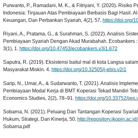
Purwanto, P., Ramadani, M. K., & Fitriyani, Y. (2020). Risik
Indonesia: Tinjauan Atas Pembiayaan Berbasis Bagi Hasil. Al
Keuangan, Dan Perbankan Syariah, 4(2), 57.
https://doi.org/
Riyani, A., Pratama, G., & Surahman, S. (2022). Analisis Si
Pembiayaan Syariah Dengan Akad Murabahah. Ecobankers : 
3(1), 1.
https://doi.org/10.47453/ecobankers.v3i1.672
Saputra, R. (2019). Eksistensi baitul mal di kota Langsa sa
Masyarakat Miskin. 4.
https://doi.org/10.32505/j-ebis.v2i1
Sarip, N., Umar, A., & Sudarwanto, T. (2021). Analisis Impl
Pembiayaan Modal Kerja di BMT Koperasi Tekad Mandiri Tebuir
Economics Studies, 2(2), 78–91.
https://doi.org/10.33752/jies
Sobarna, N. (2021). Peluang Dan Tantangan Koperasi Syariah 
Hukum, Strategi, Dan Kinerja, 50.
http://repository.ikopin.ac.i
Sobarna.pdf