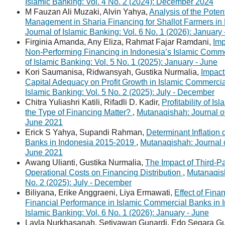
Islamic Banking: Vol. 4 No. 2 (2024): December 2024
M Fauzan Ali Muzaki, Alvin Yahya,
Analysis of the Poten
Management in Sharia Financing for Shallot Farmers i
Journal of Islamic Banking: Vol. 6 No. 1 (2026): January
Firginia Amanda, Any Eliza, Rahmat Fajar Ramdani,
Imp
Non-Performing Financing in Indonesia’s Islamic Comm
of Islamic Banking: Vol. 5 No. 1 (2025): January - June
Kori Saumanisa, Ridwansyah, Gustika Nurmalia,
Impact
Capital Adequacy on Profit Growth in Islamic Commerci
Islamic Banking: Vol. 5 No. 2 (2025): July - December
Chitra Yuliashri Katili, Rifadli D. Kadir,
Profitability of I
the Type of Financing Matter?
,
Mutanaqishah: Journal of
June 2021
Erick S Yahya, Supandi Rahman,
Determinant Inflation
Banks in Indonesia 2015-2019
,
Mutanaqishah: Journal o
June 2021
Awang Ulianti, Gustika Nurmalia,
The Impact of Third-P
Operational Costs on Financing Distribution
,
Mutanaqish
No. 2 (2025): July - December
Biliyana, Erike Anggraeni, Liya Ermawati,
Effect of Fina
Financial Performance in Islamic Commercial Banks in
Islamic Banking: Vol. 6 No. 1 (2026): January - June
Layla Nurkhasanah, Setiyawan Gunardi, Edo Segara Gus