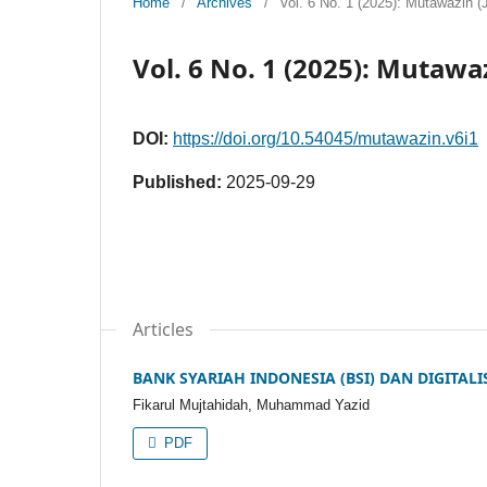
Home
/
Archives
/
Vol. 6 No. 1 (2025): Mutawazin (
Vol. 6 No. 1 (2025): Mutawa
DOI:
https://doi.org/10.54045/mutawazin.v6i1
Published:
2025-09-29
Articles
BANK SYARIAH INDONESIA (BSI) DAN DIGITAL
Fikarul Mujtahidah, Muhammad Yazid
PDF