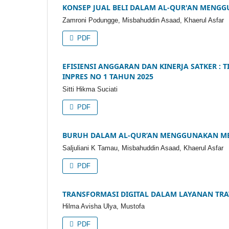
KONSEP JUAL BELI DALAM AL-QUR'AN MENGG
Zamroni Podungge, Misbahuddin Asaad, Khaerul Asfar
PDF
EFISIENSI ANGGARAN DAN KINERJA SATKER :
INPRES NO 1 TAHUN 2025
Sitti Hikma Suciati
PDF
BURUH DALAM AL-QUR’AN MENGGUNAKAN M
Saljuliani K Tamau, Misbahuddin Asaad, Khaerul Asfar
PDF
TRANSFORMASI DIGITAL DALAM LAYANAN TRA
Hilma Avisha Ulya, Mustofa
PDF