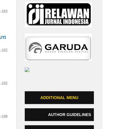
-183
UTI
-162
-192
ADDITIONAL MENU
AUTHOR GUIDELINES
-199