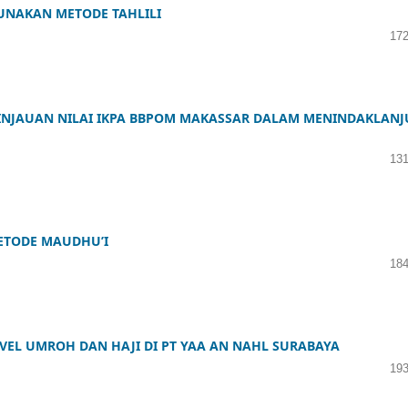
UNAKAN METODE TAHLILI
172
 TINJAUAN NILAI IKPA BBPOM MAKASSAR DALAM MENINDAKLANJ
131
ETODE MAUDHU’I
184
VEL UMROH DAN HAJI DI PT YAA AN NAHL SURABAYA
193