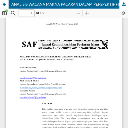
ANALISIS WACANA MAKNA PACARAN DALAM PERSPEKTIF FILM “CINTA SUBUH